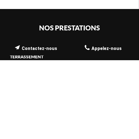
NOS PRESTATIONS
Contactez-nous
Appelez-nous
TERRASSEMENT
AMÉNAGEMENT DE COURS ET ALLÉES
ASSAINISSEMENT
BRANCHEMENT INDIVIDUEL
LOCATION DE MATÉRIELS ET D'ENGINS AVEC CHAUFFEUR